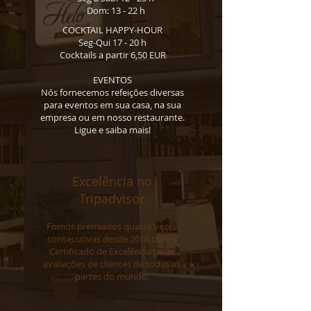
Dom: 13 - 22 h
COCKTAIL HAPPY-HOUR
Seg-Qui 17 - 20 h
Cocktails a partir 6,50 EUR
EVENTOS
Nós fornecemos refeições diversas
para eventos em sua casa, na sua
empresa ou em nosso restaurante.
Ligue e saiba mais!
Excelência no
Tripadvisor
Fomos premiados quatro vezes
consecutivas desde 2016 com o
Certificado de Excelência pelas
avaliações de clientes de todas as
partes do mundo.