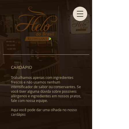
CARDÁPIO
Trabalhamos apenas com ingredientes
frescos e não usamos nenhum
intensificador de sabor ou conservantes. Se
você tiver alguma dúvida sobre possíveis
alérgenos e ingredientes em nossos pratos,
fale com nossa equipe.
Aqui você pode dar uma olhada no nosso
cardápio: