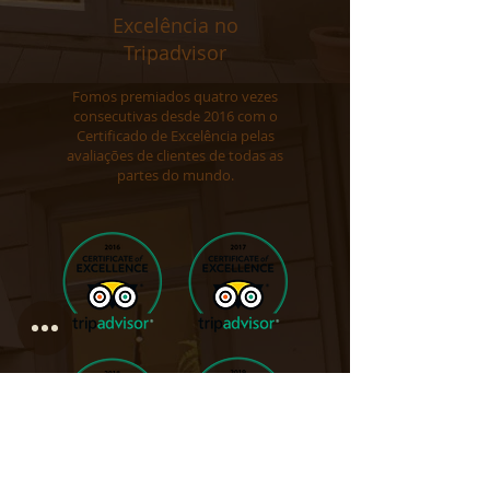
Excelência no
Tripadvisor
Fomos premiados quatro vezes
consecutivas desde 2016 com o
Certificado de Excelência pelas
avaliações de clientes de todas as
partes do mundo.