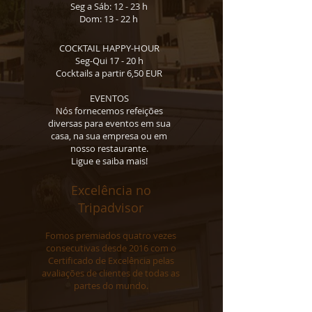
Seg a Sáb: 12 - 23 h
Dom: 13 - 22 h
COCKTAIL HAPPY-HOUR
Seg-Qui 17 - 20 h
Cocktails a partir 6,50 EUR
EVENTOS
Nós fornecemos refeições
diversas para eventos em sua
casa, na sua empresa ou em
nosso restaurante.
Ligue e saiba mais!
Excelência no
Tripadvisor
Fomos premiados quatro vezes
consecutivas desde 2016 com o
Certificado de Excelência pelas
avaliações de clientes de todas as
partes do mundo.